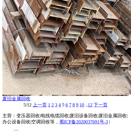
废旧金属回收
5/12
上一页
1
2
3
4
5
6
7
8
9
10
..
12
下一页
主营：变压器回收|电线电缆回收|废旧设备回收|废旧金属回收|
办公设备回收|空调回收等，
蜀ICP备2020037691号-3
|